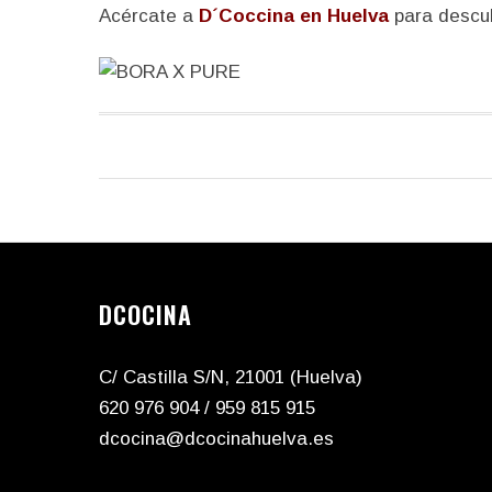
Acércate a
D´Coccina en Huelva
para descub
DCOCINA
C/ Castilla S/N, 21001 (Huelva)
620 976 904
/
959 815 915
dcocina@dcocinahuelva.es