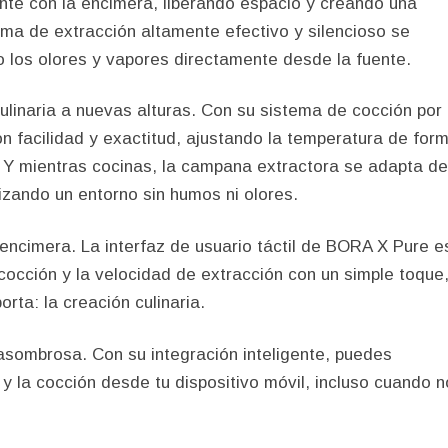
nte con la encimera, liberando espacio y creando una
ema de extracción altamente efectivo y silencioso se
do los olores y vapores directamente desde la fuente.
ulinaria a nuevas alturas. Con su sistema de cocción por
on facilidad y exactitud, ajustando la temperatura de for
. Y mientras cocinas, la campana extractora se adapta de
izando un entorno sin humos ni olores.
a encimera. La interfaz de usuario táctil de BORA X Pure e
e cocción y la velocidad de extracción con un simple toque
rta: la creación culinaria.
sombrosa. Con su integración inteligente, puedes
y la cocción desde tu dispositivo móvil, incluso cuando n